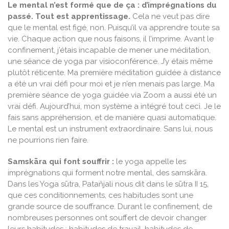
Le mental n’est formé que de ça : d’imprégnations du
passé. Tout est apprentissage.
Cela ne veut pas dire
que le mental est figé, non. Puisqu’il va apprendre toute sa
vie. Chaque action que nous faisons, il l’imprime. Avant le
confinement, j’étais incapable de mener une méditation,
une séance de yoga par visioconférence. J’y étais même
plutôt réticente. Ma première méditation guidée à distance
a été un vrai défi pour moi et je n’en menais pas large. Ma
première séance de yoga guidée via Zoom a aussi été un
vrai défi. Aujourd’hui, mon système a intégré tout ceci. Je le
fais sans appréhension, et de manière quasi automatique.
Le mental est un instrument extraordinaire. Sans lui, nous
ne pourrions rien faire.
Samskāra qui font souffrir :
le yoga appelle les
imprégnations qui forment notre mental, des samskāra.
Dans les Yoga sūtra, Pataňjali nous dit dans le sūtra II 15,
que ces conditionnements, ces habitudes sont une
grande source de souffrance. Durant le confinement, de
nombreuses personnes ont souffert de devoir changer
leurs habitudes : habitudes de travail, habitudes de