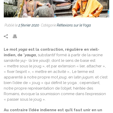
Publié le
2 février 2020
Catégorie
Réflexions sur le Yoga
Le mot
yoga
est la contraction, régulière en vieil-
indien, de *
yauga
,
substantif formé à partir de la racine
sanskrite
yuj
– (à lire
youdj
), dont le sens de base est
« mettre sous le joug », et par extension « lier, attacher »,
« fixer l’esprit », « mettre en activité »… Le terme est
apparenté à notre propre mot
joug
, en latin
jugum
, et c’est
bien l’idée de « joug » qui définit le yoga ; cependant,
notre propre représentation de l’objet, héritée des
Romains, évoque la soumission comme dans l’expression
« passer sous le joug ».
Au contraire l’idée indienne est qu’il faut unir en un