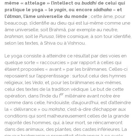
même « attelage » l’intellect ou
buddhi
de celui qui
pratique le yoga – le
yogin
, ou encore
sâdhaka
– et
l’
âtman
, l’âme universelle du monde
; cette âme, pour
beaucoup, s’identifie au dieu qui est lui-même comme une
âme universelle, soit Brahmâ, par exemple au neutre,
brahman
, soit le
Purusa
, l’être cosmique, à son tour identifié,
selon les textes, à Shiva ou à Vishnou.
Le yoga consiste à atteindre ce résultat par des voies en
quelque sorte « raccourcies » par rapport à celles qui
étaient proposées « avant » par les brâhmanes. Celles-ci
reposaient sur l’apprentissage : surtout celui des hymnes
religieux, les
Veda
, et, pour les brâhmanes eux-mêmes,
celui des textes de la tradition védique
.
Le but de cette
er
opération, dans l’Inde du I
millénaire avant notre ère
comme dans celle, hindouiste, d’aujourd’hui, est d’atteindre
la « délivrance » ou
moksha
, c’est-à-dire d’échapper aux
conditions qui sont malheureusement celles de la grande
majorité des hommes, qui, à leur mort, se réincarneront
dans des animaux, des plantes, des castes inférieures. La
rigueur brahmanique promettait d’échapper à ce cycle