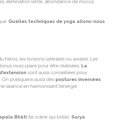
pas, élimination lente, abondance de mucus,
que.
Quelles techniques de yoga allons-nous
 héros, les torsions latérales ou axiales. Les
tonus musculaire pour être réalisées.
La
d’extension
sont aussi conseillées pour
. On pratiquera aussi des
postures inversées
e séance en harmonisant l’énergie.
apala Bhâti
(le crâne qui brille).
Surya