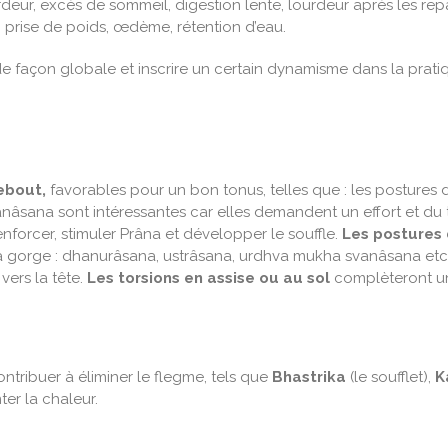
rdeur, excès de sommeil, digestion lente, lourdeur après les re
s, prise de poids, œdème, rétention d’eau.
de façon globale et inscrire un certain dynamisme dans la prati
debout,
favorables pour un bon tonus, telles que : les postures du
âsana sont intéressantes car elles demandent un effort et du 
renforcer, stimuler Prâna et développer le souffle.
Les postures 
 la gorge : dhanurâsana, ustrâsana, urdhva mukha svanâsana etc
vers la tête.
Les torsions en assise ou au sol
complèteront un
contribuer à éliminer le flegme, tels que
Bhastrika
(le soufflet),
K
er la chaleur.