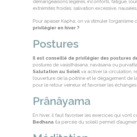
démangeaisons légères, inconforts, fatigue, lou
extrémités froides, salivation excessive, nausée
Pour apaiser Kapha, on va stimuler l’organisme 
privilégier en hiver ?
Postures
Il est conseillé de privilégier des postures 
postures de vasisthâsana, navâsana ou purvattan
Salutation au Soleil
va activer la circulation, 
l’ouverture de la poitrine et le dégagement de
pour le retour veineux et favoriser les échanges 
Prânâyama
En hiver, il faut favoriser les exercices qui vont 
Bedhana
(la percée du soleil) permet d’augment