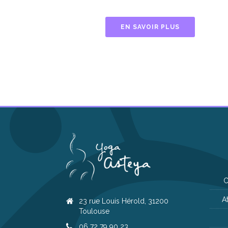
EN SAVOIR PLUS
C
A
23 rue Louis Hérold, 31200
Toulouse
06 72 79 90 23